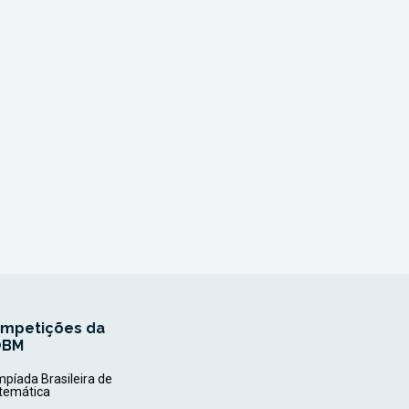
mpetições da
OBM
mpíada Brasileira de
temática